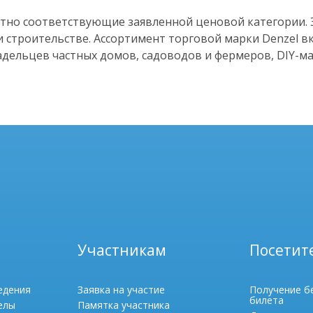
атно соответствующие заявленной ценовой категории. 
и строительстве. Ассортимент торговой марки Denzel в
адельцев частных домов, садоводов и фермеров, DIY-м
Участникам
Посетит
едения
Заявка на участие
Получение б
билета
елы
Памятка участника