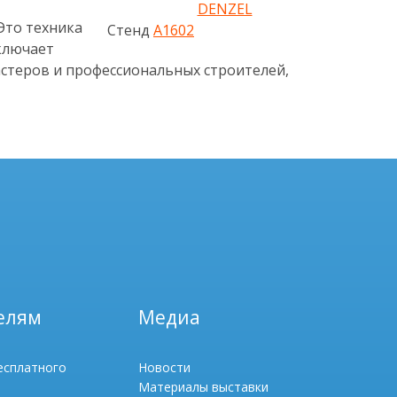
DENZEL
Это техника
Стенд
A1602
ключает
астеров и профессиональных строителей,
елям
Медиа
есплатного
Новости
Материалы выставки