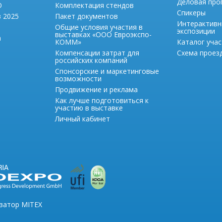
Деловая про
О
Комплектация стендов
Спикеры
в 2025
Пакет документов
Интерактивн
Общие условия участия в
экспозиции
выставках «ООО Евроэкспо-
а
КОММ»
Каталог учас
Компенсации затрат для
Схема проезд
российских компаний
Спонсорские и маркетинговые
возможности
Продвижение и реклама
Как лучше подготовиться к
участию в выставке
Личный кабинет
изатор MITEX